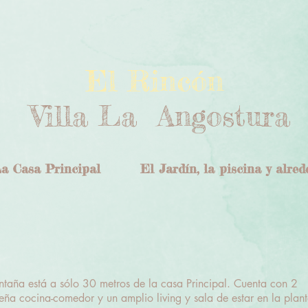
El Rincón
Villa La Angostura
a Casa Principal
El Jardín, la piscina y alred
ña está a sólo 30 metros de la casa Principal. Cuenta con 2
ña cocina-comedor y un amplio living y sala de estar en la plant